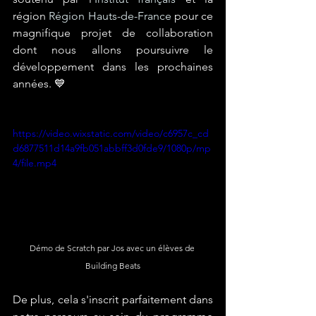
région 
Région Hauts-de-France
 pour ce 
magnifique projet de collaboration 
dont nous allons poursuivre le 
développement dans les prochaines 
années. 💙
https://video.wixstatic.com/video/c6957c_cd
d6877511d14a9fb051abbff3d0fde9/1080p/mp
4/file.mp4
Démo de Scratch par Jos avec un élèves de 
Building Beats
De plus, cela s'inscrit parfaitement dans 