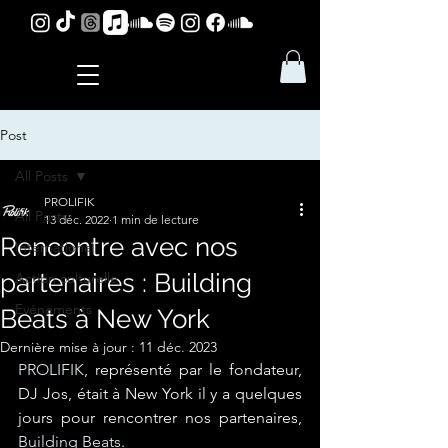
Post
All Posts
PROLIFIK
All Posts
13 déc. 2022
1 min de lecture
Rencontre avec nos
International
partenaires : Building
Action culturelle
Evénements
Beats à New York
Dernière mise à jour :
11 déc. 2023
PROLIFIK
, représenté par le fondateur, 
DJ Jos, était à New York il y a quelques 
jours pour rencontrer nos partenaires, 
Building Beats
.