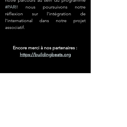
notre parcours au sein du programme 
#PARI
! nous poursuivons notre 
réflexion sur l'intégration de 
l'international dans notre projet 
associatif.
Encore merci à nos partenaires : 
https://buildingbeats.org
hip hop
éducation
international
dj
turntablism
International