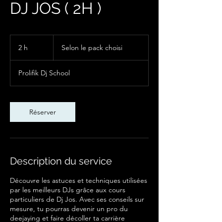
DJ JOS ( 2H )
Selon
le
2 h
2
Selon le pack choisi
pack
choisi
h
Prolifik Dj School
Réserver
Description du service
Découvre les astuces et techniques utilisées
par les meilleurs DJs grâce aux cours
particuliers de Dj Jos. Avec ses conseils sur
mesure, tu pourras devenir un pro du
deejaying et faire décoller ta carrière