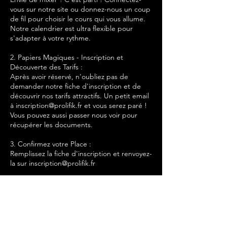
vous sur notre site ou donnez-nous un coup
de fil pour choisir le cours qui vous allume.
Notre calendrier est ultra flexible pour
s'adapter à votre rythme.
2. Papiers Magiques - Inscription et
Découverte des Tarifs :
Après avoir réservé, n'oubliez pas de
demander notre fiche d'inscription et de
découvrir nos tarifs attractifs. Un petit email
à inscription@prolifik.fr et vous serez paré !
Vous pouvez aussi passer nous voir pour
récupérer les documents.
3. Confirmez votre Place :
Remplissez la fiche d'inscription et renvoyez-
la sur inscription@prolifik.fr
4. Moment Cash - Paiement Simplifié :
Pour votre premier cours, apportez votre
moyen de paiement favori (CB, Apple Pay,
ou paiement sans contact).