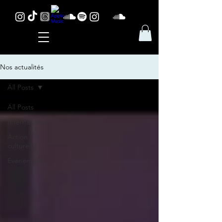
Nos actualités
All Posts
All Posts
International
Action
culturelle
Evénements