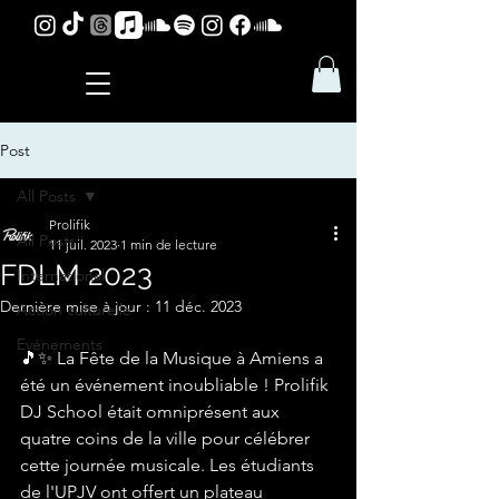
Post
All Posts
Prolifik
All Posts
11 juil. 2023
1 min de lecture
FDLM 2023
International
Dernière mise à jour :
11 déc. 2023
Action culturelle
Evénements
🎵✨ La Fête de la Musique à Amiens a 
été un événement inoubliable ! Prolifik 
DJ School était omniprésent aux 
quatre coins de la ville pour célébrer 
cette journée musicale. Les étudiants 
de l'UPJV ont offert un plateau 