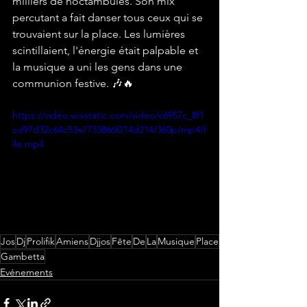
milliers de noctambules. Son mix 
percutant a fait danser tous ceux qui se 
trouvaient sur la place. Les lumières 
scintillaient, l'énergie était palpable et 
la musique a uni les gens dans une 
communion festive. 🎶🔥
https://video.wixstatic.com/video/c6957c_8f1
cd97d32c64c53a7733866f214d214/360p/mp4/f
ile.mp4
Jos
Dj
Prolifik
Amiens
Djjos
Fête
De
La
Musique
Place
Gambetta
Evénements